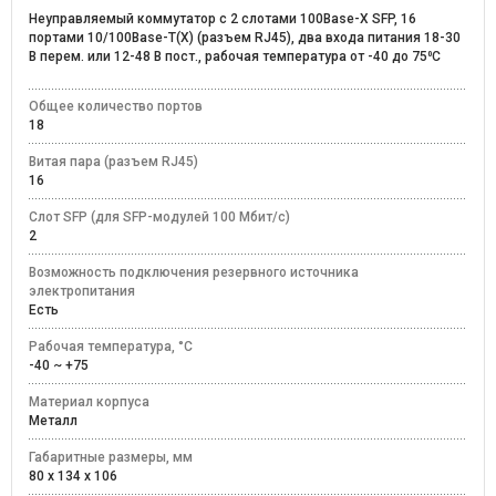
Неуправляемый коммутатор c 2 слотами 100Base-X SFP, 16
портами 10/100Base-T(X) (разъем RJ45), два входа питания 18-30
В перем. или 12-48 В пост., рабочая температура от -40 до 75⁰C
Общее количество портов
18
Витая пара (разъем RJ45)
16
Слот SFP (для SFP-модулей 100 Мбит/с)
2
Возможность подключения резервного источника
электропитания
Есть
Рабочая температура, °C
-40 ~ +75
Материал корпуса
Металл
Габаритные размеры, мм
80 x 134 x 106