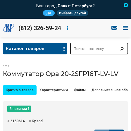
Ваш город
Санкт-Петербург
?
Да
Выбрать другой
(812) 326-59-24
Каталог товаров
Коммутатор Opal20-2SFP16T-LV-LV
Кратко о товаре
Характеристики
Файлы
Дополнительное обор
В наличии
6150614
Kyland