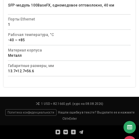
SFP-модуль 100BaseFX, одномодовое оптоволокно, 40 км
Порты Ethernet
1
Рабочая температура, °C
-40 ~ +85
Материал корпуса
Металл
Габаритные размеры, мм
13.7×12.7×56.6
1 USD = 82.1665 руб. (курс на 08.08.2026)
Политика конфиденциальности
Нашли ошибку в тексте? Выделите ее и нажмите
Ctrl+Enter