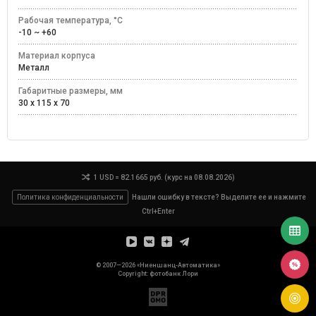
Рабочая температура, °C
-10 ~ +60
Материал корпуса
Металл
Габаритные размеры, мм
30 x 115 x 70
1 USD = 82.1665 руб. (курс на 08.08.2026)
Политика конфиденциальности
Нашли ошибку в тексте? Выделите ее и нажмите
Ctrl+Enter
© 2007—2026 «Ниеншанц-Автоматика»
Copyright: фотобанк
Лори