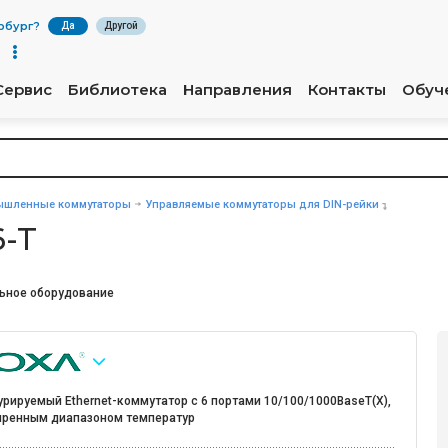
рбург
?
Да
Другой
Сервис
Библиотека
Направления
Контакты
Обуч
шленные коммутаторы
Управляемые коммутаторы для DIN-рейки
-T
ьное оборудование
рируемый Ethernet-коммутатор с 6 портами 10/100/1000BaseT(X),
иренным диапазоном температур