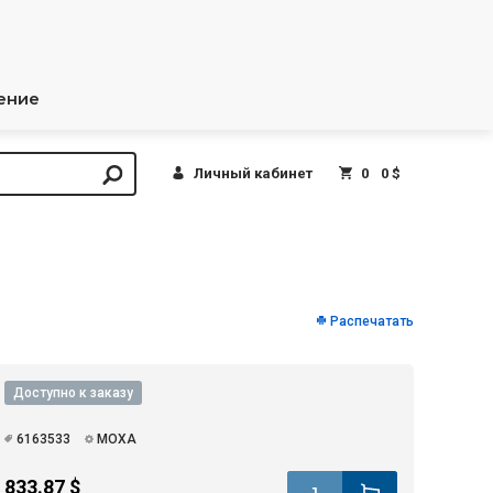
ение
Личный кабинет
0
0 $
Распечатать
Доступно к заказу
6163533
MOXA
833.87 $