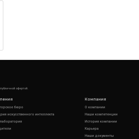
 публичной офертой.
ления
Компания
торское бюро
О компании
рия искусственного интеллекта
Наши компетенции
 лаборатория
История компании
дители
Карьера
Наши документы