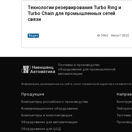
Технологии резервирования Turbo Ring и
Turbo Chain для промышленных сетей
связи
Видео
5866
Август’2022
Поставка и производство
оборудования для промышленной
автоматизации
Информация, размещенная на сайте, носит справочный характер и не является
Продукция
Направ
Компьютеры российского производства
Конструк
Коммуникационное оборудование
Лаборато
Компьютеры и комплектующие
Тестовая
Оборудование для автоматизации
Произво
Оборудование для ЦОД