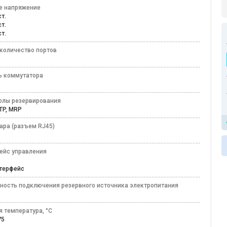
е напряжение
ост.
ост.
ост.
количество портов
ь коммутатора
олы резервирования
TP, MRP
ара (разъем RJ45)
ейс управления
ew
нтерфейс
ность подключения резервного источника электропитания
я температура, °C
+75