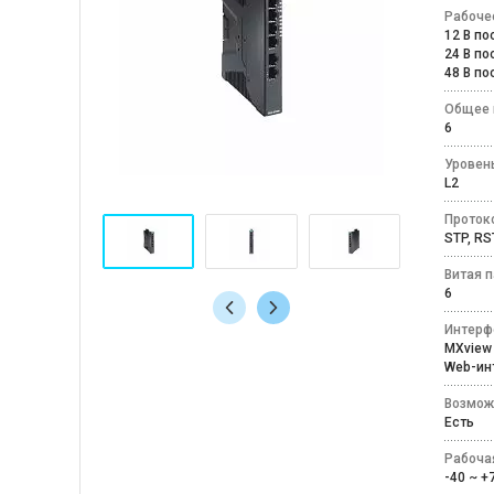
Рабоче
12 В п
24 В п
48 В п
Общее 
6
Уровен
L2
Проток
STP, RS
Витая п
6
Интерф
MXvi
Web-и
Возмож
Есть
Рабоча
-40 ~ 