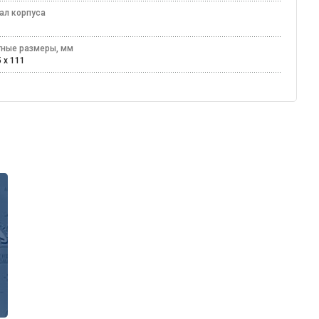
ал корпуса
лл
тные размеры, мм
5 x 111