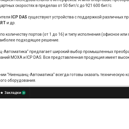
артных скоростях в пределах от 50 бит/с до 921 600 бит/с.
дителя
ICP DAS
существуют устройства с поддержкой различных 
ART
и др.
по количеству портов (от 1 до 16) и типу исполнения (офисное ил
наиболее подходящее решение.
ц-Автоматика" предлагает широкий выбор промышленных преобра
паний MOXA и ICP DAS. Вся представленная продукция имеет высо
ии "Ниеншанц-Автоматика" всегда готовы оказать техническую к
ого оборудования.
Закладки
0
 публичной офертой.