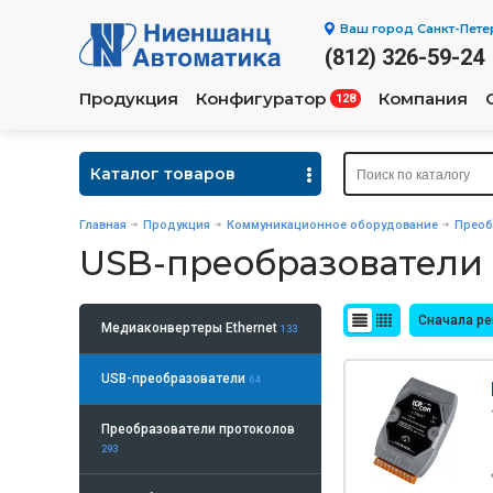
Ваш город
Санкт-Пете
(812) 326-59-24
Продукция
Конфигуратор
Компания
128
Каталог товаров
Главная
Продукция
Коммуникационное оборудование
Преоб
USB-преобразователи
Сначала р
Медиаконвертеры Ethernet
133
USB-преобразователи
64
Преобразователи протоколов
293