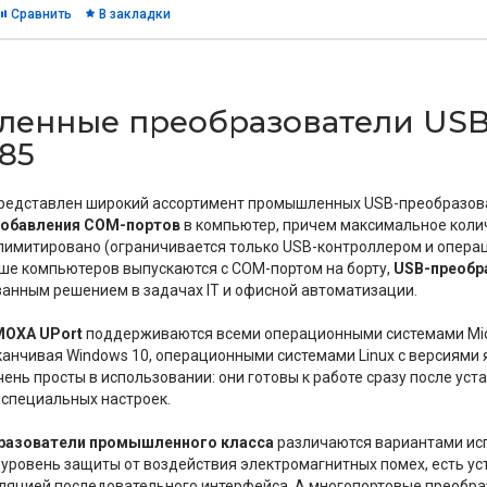
Сравнить
В закладки
енные преобразователи USB 
485
редставлен широкий ассортимент промышленных USB-преобразова
добавления COM-портов
в компьютер, причем максимальное кол
лимитировано (ограничивается только USB-контроллером и операц
ьше компьютеров выпускаются с COM-портом на борту,
USB-преобр
анным решением в задачах IT и офисной автоматизации.
MOXA UPort
поддерживаются всеми операционными системами Micr
канчивая Windows 10, операционными системами Linux с версиями ядра
ень просты в использовании: они готовы к работе сразу после уста
 специальных настроек.
разователи промышленного класса
различаются вариантами ис
ровень защиты от воздействия электромагнитных помех, есть ус
ляцией последовательного интерфейса. А многопортовые преобра