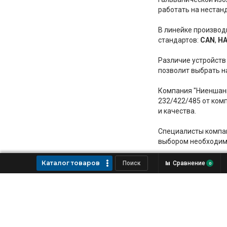
работать на нестанд
В линейке произво
стандартов:
CAN
,
H
Различие устройств 
позволит выбрать 
Компания "Ниеншан
232/422/485 от ком
и качества.
Специалисты компан
выбором необходим
Каталог товаров
Сравнение
0
Поставка и производство
оборудования для промышленной
автоматизации
Информация, размещенная на сайте, носит справочный характер и не является