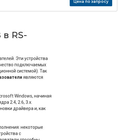
Цена по запросу
в RS-
телей. Эти устройства
ичество подключаемых
ионной системой). Так
азователи
являются
osoft Windows, начиная
 2.4, 2.6, 3.x.
новки драйвера и, как
полнения: некоторые
тройства с
зователи способны