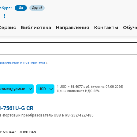
рбург
?
Да
Другой
Сервис
Библиотека
Направления
Контакты
Обуч
разователи и повторители
1 USD = 81.4077 руб. (курс на 07.08.2026)
екомендуемые
USD
Цены включают НДС 22%
I-7561U-G CR
1-портовый преобразователь USB в RS-232/422/485
6097647
ICP DAS