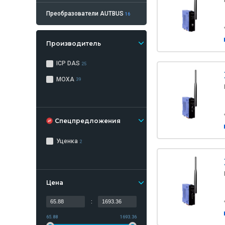
Преобразователи AUTBUS
16
Производитель
ICP DAS
25
MOXA
39
Спецпредложения
Уценка
2
Цена
:
65.88
1693.36