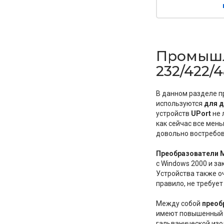
Промышл
232/422/
В данном разделе п
используются
для 
устройств
UPort
не 
как сейчас все мен
довольно востребов
Преобразователи 
с Windows 2000 и за
Устройства также оч
правило, не требует
Между собой
преоб
имеют повышенный у
гальванической изо