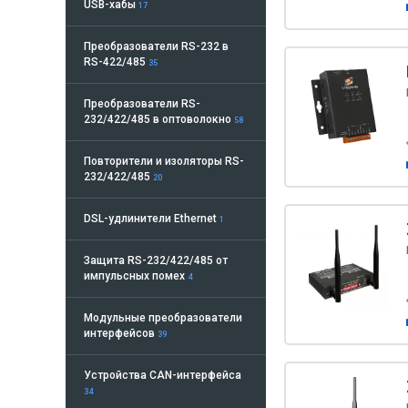
USB-хабы
17
Преобразователи RS-232 в
RS-422/485
35
Преобразователи RS-
232/422/485 в оптоволокно
58
Повторители и изоляторы RS-
232/422/485
20
DSL-удлинители Ethernet
1
Защита RS-232/422/485 от
импульсных помех
4
Модульные преобразователи
интерфейсов
39
Устройства CAN-интерфейса
34