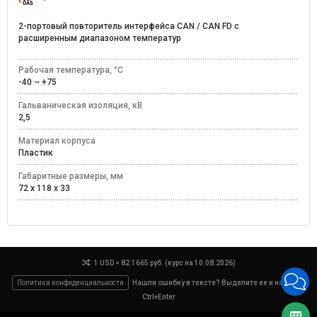
2-портовый повторитель интерфейса CAN / CAN FD с
расширенным диапазоном температур
Рабочая температура, °C
-40 ~ +75
Гальваническая изоляция, кВ
2,5
Материал корпуса
Пластик
Габаритные размеры, мм
72 x 118 x 33
1 USD = 82.1665 руб. (курс на 10.08.2026)
Политика конфиденциальности
Нашли ошибку в тексте? Выделите ее и нажмите
Ctrl+Enter