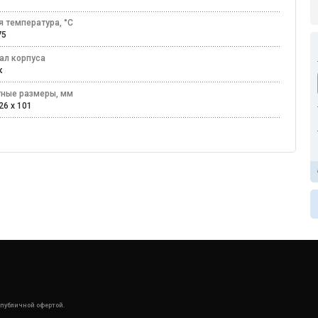
я температура, °C
+75
ал корпуса
ик
тные размеры, мм
26 x 101
 публичной офертой.