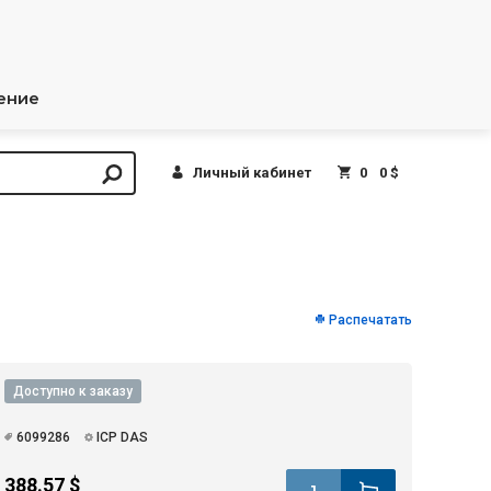
ение
Личный кабинет
0
0 $
Распечатать
Доступно к заказу
6099286
ICP DAS
388.57 $