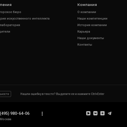
ления
Компания
торское бюро
О компании
рия искусственного интеллекта
Наши компетенции
 лаборатория
История компании
дители
Карьера
Наши документы
Контакты
ьности
Нашли ошибку в тексте? Выделите ее и нажмите Ctrl+Enter
(495) 980-64-06
Москва