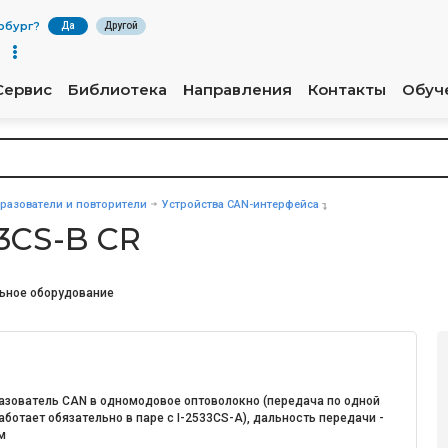
рбург
?
Да
Другой
Сервис
Библиотека
Направления
Контакты
Обуч
разователи и повторители
Устройства CAN-интерфейса
3CS-B CR
ьное оборудование
азователь CAN в одномодовое оптоволокно (передача по одной
аботает обязательно в паре с I-2533CS-A), дальность передачи -
м