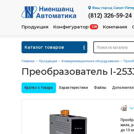
Ваш город
Санкт-Пете
(812) 326-59-24
Продукция
Конфигуратор
Компания
128
Каталог товаров
Главная
Продукция
Коммуникационное оборудование
Преоб
Преобразователь I-253
Кратко о товаре
Характеристики
Файлы
Дополнител
Преобр
жиле, р
до 15 к