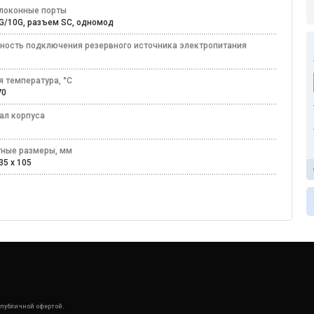
локонные порты
G/10G, разъем SC, одномод
ность подключения резервного источника электропитания
я температура, °C
+70
ал корпуса
лл
тные размеры, мм
35 x 105
 публичной офертой.