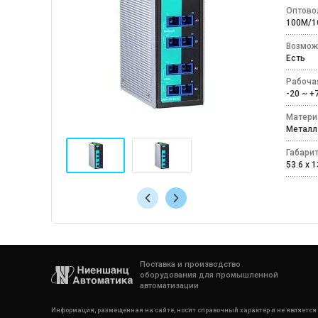
Оптово
100M/1
Возмож
Есть
Рабоча
-20 ~ 
Матери
Мета
Габари
53.6 x 1
Поставка и производство
оборудования для промышленной
автоматизации
Информация, размещенная на сайте, носит справочный характер и не является