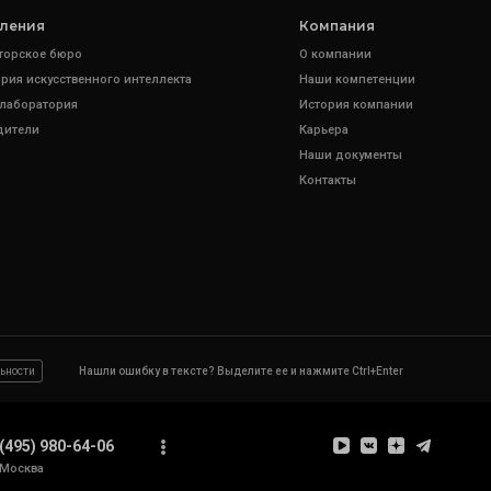
ления
Компания
торское бюро
О компании
рия искусственного интеллекта
Наши компетенции
 лаборатория
История компании
дители
Карьера
Наши документы
Контакты
ьности
Нашли ошибку в тексте? Выделите ее и нажмите Ctrl+Enter
(495) 980-64-06
Москва