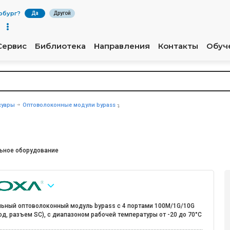
рбург
?
Да
Другой
Сервис
Библиотека
Направления
Контакты
Обуч
суары
Оптоволоконные модули bypass
ьное оборудование
льный оптоволоконный модуль bypass с 4 портами 100M/1G/10G
д, разъем SC), с диапазоном рабочей температуры от -20 до 70°C