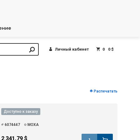
ение
Личный кабинет
0
0 $
Распечатать
Доступно к заказу
6074447
MOXA
2 341.79 $