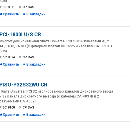
Sub)
6018071
ICP DAS
Сравнить
В закладки
PCI-1800LU/S CR
Многофункциональная плата Universal PCI с 8/16 каналами AI, 2
AO, 16 DI, 16 DO (с дочерней платой DB-8225 и кабелем CA-3710 D-
Sub)
6018074
ICP DAS
Сравнить
В закладки
PISO-P32S32WU CR
Плата Universal PCI 32 изолированных каналов дискретного ввода
и 32 канала дискретного вывода (с кабелем CA-4037B и 2
разъёмами CA-4002)
6018108
ICP DAS
Сравнить
В закладки