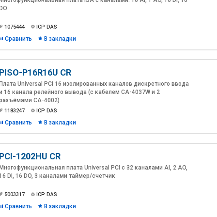
Многофункциональная плата ISA с каналами: 16 AI, 1 AO, 16 DI, 16
DO
1075444
ICP DAS
Сравнить
В закладки
PISO-P16R16U CR
Плата Universal PCI 16 изолированных каналов дискретного ввода
и 16 канала релейного вывода (с кабелем CA-4037W и 2
разъёмами CA-4002)
1183247
ICP DAS
Сравнить
В закладки
PCI-1202HU CR
Многофункциональная плата Universal PCI с 32 каналами AI, 2 AO,
16 DI, 16 DO, 3 каналами таймер/счетчик
5003317
ICP DAS
Сравнить
В закладки