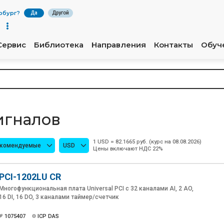
рбург
?
Да
Другой
Сервис
Библиотека
Направления
Контакты
Обуч
игналов
1 USD = 82.1665 руб. (курс на 08.08.2026)
екомендуемые
USD
Цены включают НДС 22%
PCI-1202LU CR
Многофункциональная плата Universal PCI с 32 каналами AI, 2 AO,
16 DI, 16 DO, 3 каналами таймер/счетчик
1075407
ICP DAS