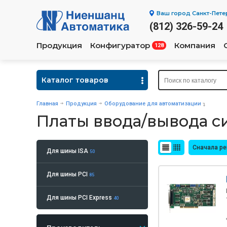
Ваш город
Санкт-Пете
(812) 326-59-24
Продукция
Конфигуратор
Компания
128
Каталог товаров
Главная
Продукция
Оборудование для автоматизации
Платы ввода/вывода с
Сначала р
Для шины ISA
50
Для шины PCI
85
Для шины PCI Express
40