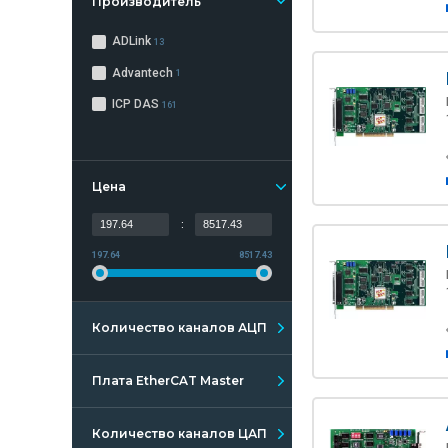
Производитель
ADLink
13
Advantech
1
ICP DAS
161
Цена
:
197.64
8517.43
Количество каналов АЦП
Плата EtherCAT Master
Количество каналов ЦАП