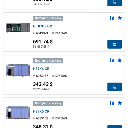
54 732.75 ₽
Доступно к заказу
ET-87P8 CR
6049073
ICP DAS
691.74 $
56 837.85 ₽
Доступно к заказу
I-87K4 CR
6083157
ICP DAS
343.43 $
28 218.44 ₽
Доступно к заказу
I-87K5 CR
6083158
ICP DAS
348.31 $