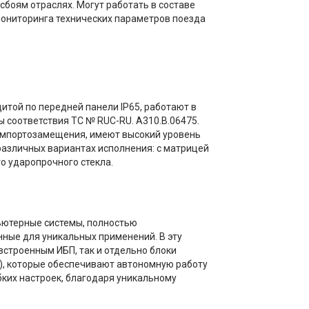
сбоям отраслях. Могут работать в составе
мониторинга технических параметров поезда
итой по передней панели IP65, работают в
 соответствия ТС № RUC-RU. А310.В.06475.
импортозамещения, имеют высокий уровень
различных вариантах исполнения: с матрицей
го ударопрочного стекла.
ютерные системы, полностью
ные для уникальных применений. В эту
строенным ИБП, так и отдельно блоки
), которые обеспечивают автономную работу
бких настроек, благодаря уникальному