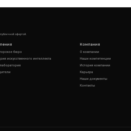
 публичной офертой.
ления
Компания
торское бюро
О компании
рия искусственного интеллекта
Наши компетенции
 лаборатория
История компании
дители
Карьера
Наши документы
Контакты