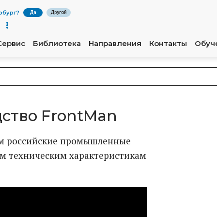
рбург
?
Да
Другой
Сервис
Библиотека
Направления
Контакты
Обуч
ство FrontMan
им российские промышленные
им техническим характеристикам