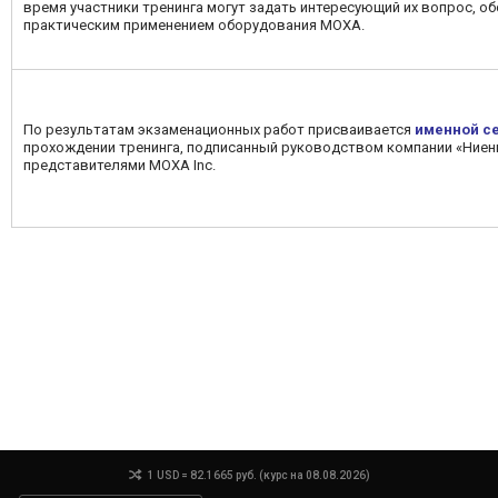
время участники тренинга могут задать интересующий их вопрос, о
практическим применением оборудования MOXA.
По результатам экзаменационных работ присваивается
именной с
прохождении тренинга, подписанный руководством компании «Ниен
представителями MOXA Inc.
1 USD = 82.1665 руб. (курс на 08.08.2026)