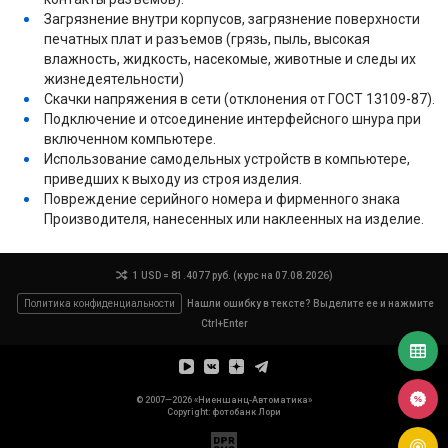
Загрязнение внутри корпусов, загрязнение поверхности
печатных плат и разъемов (грязь, пыль, высокая
влажность, жидкость, насекомые, животные и следы их
жизнедеятельности)
Скачки напряжения в сети (отклонения от ГОСТ 13109-87).
Подключение и отсоединение интерфейсного шнура при
включенном компьютере.
Использование самодельных устройств в компьютере,
приведших к выходу из строя изделия.
Повреждение серийного номера и фирменного знака
Производителя, нанесенных или наклеенных на изделие.
1 USD = 81.4077 руб. (курс на 07.08.2026)
Политика конфиденциальности
Нашли ошибку в тексте? Выделите ее и нажмите
Ctrl+Enter
© 2007—2026 «Ниеншанц-Автоматика»
Copyright: фотобанк
Лори