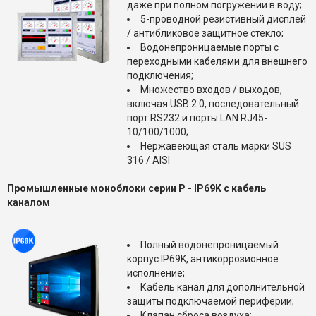
даже при полном погружении в воду;
5-проводной резистивный дисплей
/ антибликовое защитное стекло;
Водонепроницаемые порты с
переходными кабелями для внешнего
подключения;
Множество входов / выходов,
включая USB 2.0, последовательный
порт RS232 и порты LAN RJ45-
10/100/1000;
Нержавеющая сталь марки SUS
316 / AISI
Промышленные моноблоки серии P -
IP69K
с кабель
каналом
Полный водонепроницаемый
корпус IP69K, антикоррозионное
исполнение;
Кабель канал для дополнительной
защиты подключаемой периферии;
Клапан сброса воздуха;