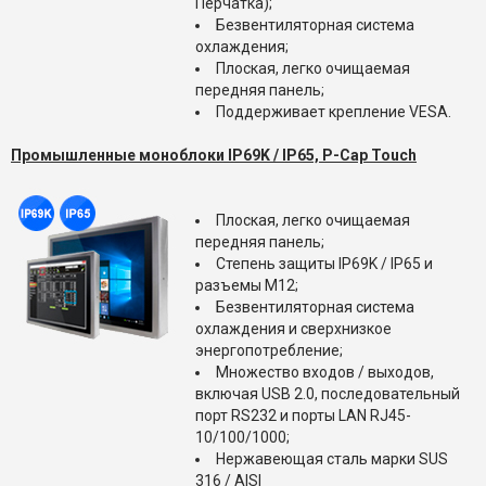
Перчатка);
Безвентиляторная система
охлаждения;
Плоская, легко очищаемая
передняя панель;
Поддерживает крепление VESA.
Промышленные моноблоки IP69K / IP65,
P-Cap Touch
Плоская, легко очищаемая
передняя панель;
Степень защиты IP69K / IP65 и
разъемы M12;
Безвентиляторная система
охлаждения и сверхнизкое
энергопотребление;
Множество входов / выходов,
включая USB 2.0, последовательный
порт RS232 и порты LAN RJ45-
10/100/1000;
Нержавеющая сталь марки SUS
316 / AISI