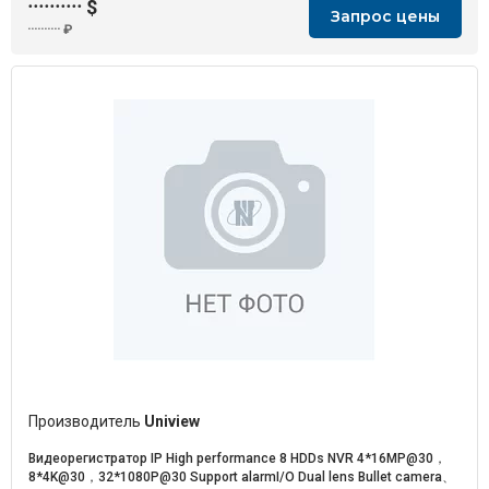
··········
$
Запрос цены
··········
₽
Производитель
Uniview
Видеорегистратор IP High performance 8 HDDs NVR 4*16MP@30，
8*4K@30，32*1080P@30 Support alarmI/O Dual lens Bullet camera、