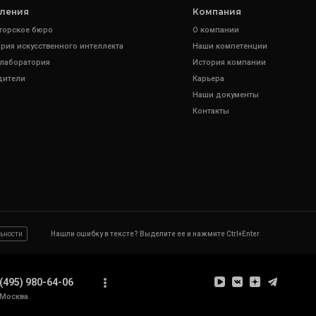
ления
Компания
торское бюро
О компании
рия искусственного интеллекта
Наши компетенции
 лаборатория
История компании
дители
Карьера
Наши документы
Контакты
ьности
Нашли ошибку в тексте? Выделите ее и нажмите Ctrl+Enter
(495) 980-64-06
Москва