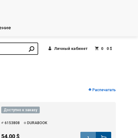
ение
Личный кабинет
0
0 $
Распечатать
Доступно к заказу
6153808
DURABOOK
54.00 $