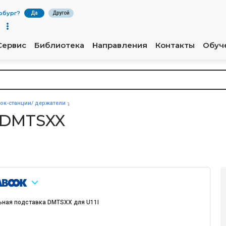
рбург
?
Да
Другой
Сервис
Библиотека
Направления
Контакты
Обуч
ок-станции/ держатели
 DMTSXX
ьная подставка DMTSXX для U11I