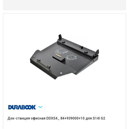
Док-станция офисная DDXS4_ 84+939000+10 для S14I G2