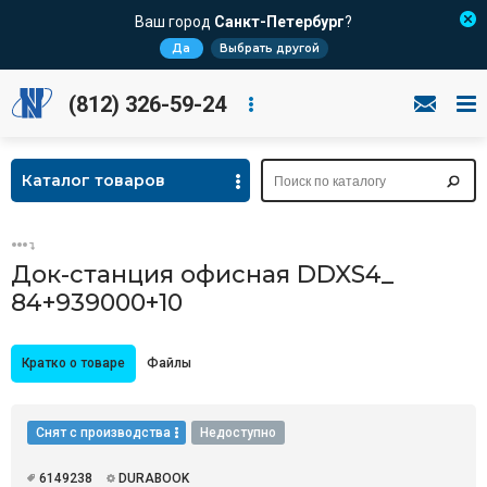
Ваш город
Санкт-Петербург
?
Да
Выбрать другой
(812) 326-59-24
Каталог товаров
Док-станция офисная DDXS4_
84+939000+10
Кратко о товаре
Файлы
Снят с производства
Недоступно
6149238
DURABOOK