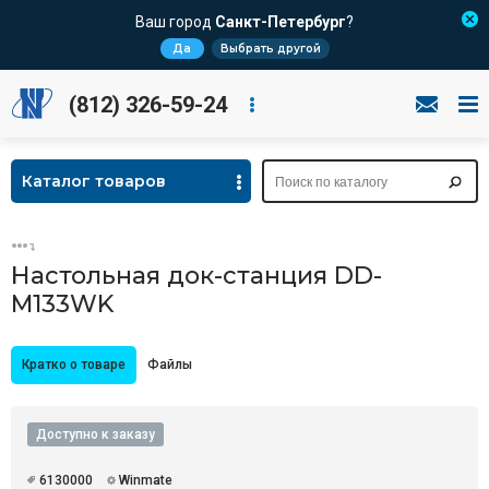
Ваш город
Санкт-Петербург
?
Да
Выбрать другой
(812) 326-59-24
Каталог товаров
Настольная док-станция DD-
M133WK
Кратко о товаре
Файлы
Доступно к заказу
6130000
Winmate