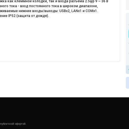
ка как клеммной колодки, так и входа разъема 2.5ψp 9 ~ 36 В
ного тока - вход постоянного тока в широком диапазоне,
живаемые нижние входы/выходы: USBx2, LANx1 и COMx1.
ние IP52 (защита от дождя).
 публичной офертой.