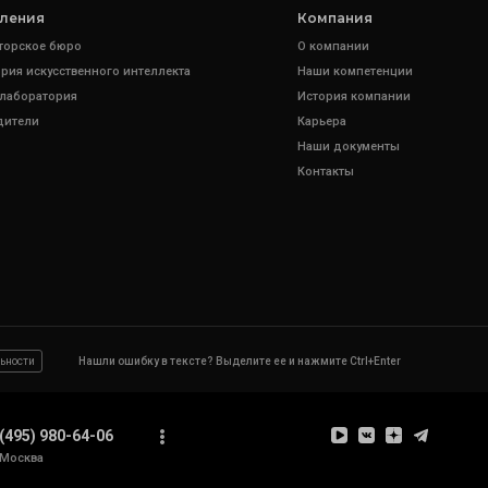
ления
Компания
торское бюро
О компании
рия искусственного интеллекта
Наши компетенции
 лаборатория
История компании
дители
Карьера
Наши документы
Контакты
ьности
Нашли ошибку в тексте? Выделите ее и нажмите Ctrl+Enter
(495) 980-64-06
Москва