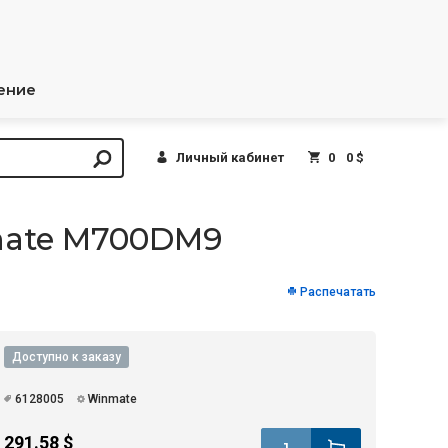
ение
Личный кабинет
0
0 $
mate M700DM9
Распечатать
Доступно к заказу
6128005
Winmate
291.58 $