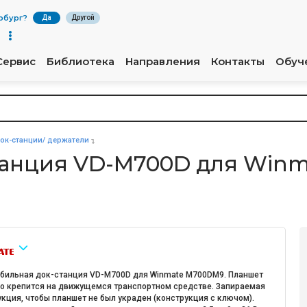
рбург
?
Да
Другой
Сервис
Библиотека
Направления
Контакты
Обуч
ок-станции/ держатели
танция VD-M700D для Win
бильная док-станция VD-M700D для Winmate M700DM9. Планшет
о крепится на движущемся транспортном средстве. Запираемая
кция, чтобы планшет не был украден (конструкция с ключом).