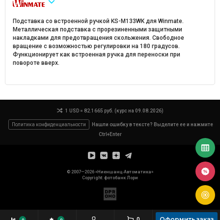
Подставка со встроенной ручкой KS-M133WK для Winmate.
Металлическая подставка с прорезиненными защитными
накладками для предотвращения скольжения. Свободное
вращение с возможностью регулировки на 180 градусов.
Функционирует как встроенная ручка для переноски при
повороте вверх.
1 USD = 82.1665 руб. (курс на 09.08.2026)
Политика конфиденциальности
Нашли ошибку в тексте? Выделите ее и нажмите
Ctrl+Enter
© 2007—2026 «Ниеншанц-Автоматика»
Copyright: фотобанк
Лори
Оформить заказ
0
0
0