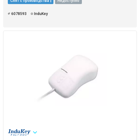
Снят с производства
Недоступно
6078593
InduKey