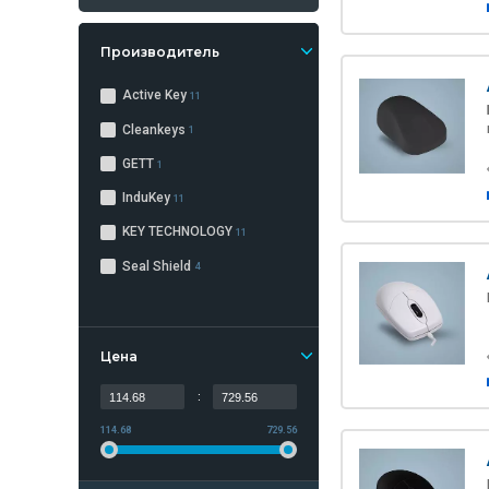
Производитель
Active Key
11
Cleankeys
1
GETT
1
InduKey
11
KEY TECHNOLOGY
11
Seal Shield
4
Цена
:
114.68
729.56