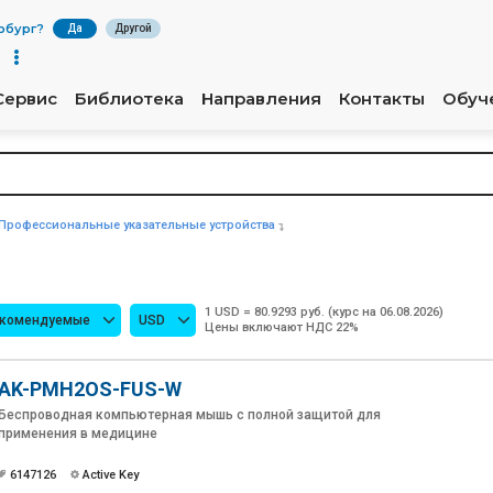
рбург
?
Да
Другой
Сервис
Библиотека
Направления
Контакты
Обуч
Профессиональные указательные устройства
1 USD = 80.9293 руб. (курс на 06.08.2026)
екомендуемые
USD
Цены включают НДС 22%
AK-PMH2OS-FUS-W
Беспроводная компьютерная мышь с полной защитой для
применения в медицине
6147126
Active Key