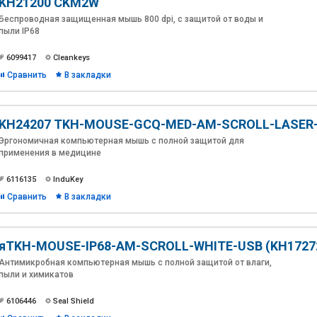
KH21200 CKM2W
Беспроводная защищенная мышь 800 dpi, с защитой от воды и
пыли IP68
6099417
Cleankeys
Сравнить
В закладки
KH24207 TKH-MOUSE-GCQ-MED-AM-SCROLL-LASER-
Эргономичная компьютерная мышь с полной защитой для
применения в медицине
6116135
InduKey
Сравнить
В закладки
яTKH-MOUSE-IP68-AM-SCROLL-WHITE-USB (KH1727
Антимикробная компьютерная мышь с полной защитой от влаги,
пыли и химикатов
6106446
Seal Shield