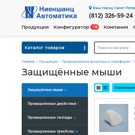
Ваш город
Санкт-Пете
(812) 326-59-24
Продукция
Конфигуратор
Компания
128
Каталог товаров
Главная
Продукция
Промышленные мониторы и периферия
Защищённые мыши
Сначала р
Защищённые мыши
40
Промышленные джойстики
5
Промышленные тачпады
13
Промышленные трекболы
98