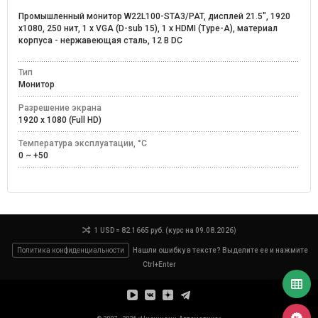
Промышленный монитор W22L100-STA3/PAT, дисплей 21.5", 1920
x1080, 250 нит, 1 x VGA (D-sub 15), 1 x HDMI (Type-A), материал
корпуса - нержавеющая сталь, 12 В DC
Тип
Монитор
Разрешение экрана
1920 x 1080 (Full HD)
Температура эксплуатации, °C
0 ~ +50
1 USD = 82.1665 руб. (курс на 09.08.2026)
Политика конфиденциальности
Нашли ошибку в тексте? Выделите ее и нажмите
Ctrl+Enter