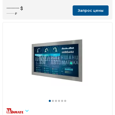
··········
$
Запрос цены
··········
₽