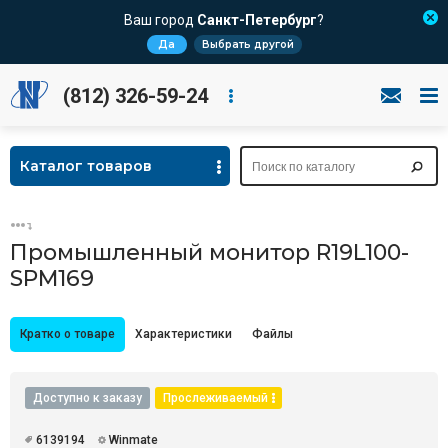
Ваш город
Санкт-Петербург
?
Да
Выбрать другой
(812) 326-59-24
Каталог товаров
Промышленный монитор R19L100-
SPM169
Кратко о товаре
Характеристики
Файлы
Доступно к заказу
Прослеживаемый
6139194
Winmate