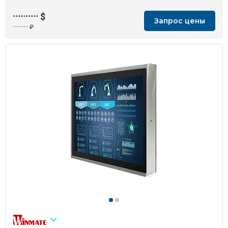
··········
$
Запрос цены
··········
₽