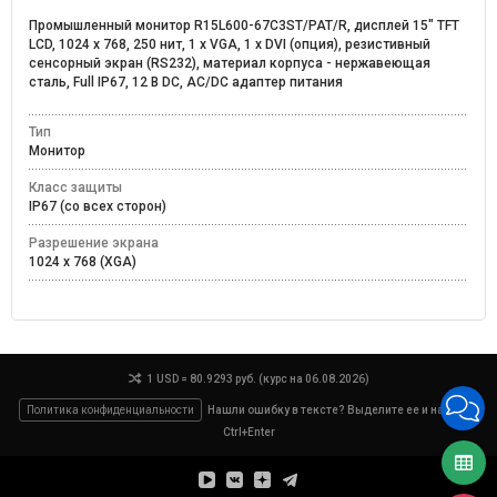
Промышленный монитор R15L600-67C3ST/PAT/R, дисплей 15" TFT
LCD, 1024 x 768, 250 нит, 1 х VGA, 1 х DVI (опция), резистивный
сенсорный экран (RS232), материал корпуса - нержавеющая
сталь, Full IP67, 12 В DC, АC/DC адаптер питания
Тип
Монитор
Класс защиты
IP67 (со всех сторон)
Разрешение экрана
1024 x 768 (XGA)
1 USD = 80.9293 руб. (курс на 06.08.2026)
Политика конфиденциальности
Нашли ошибку в тексте? Выделите ее и нажмите
Ctrl+Enter