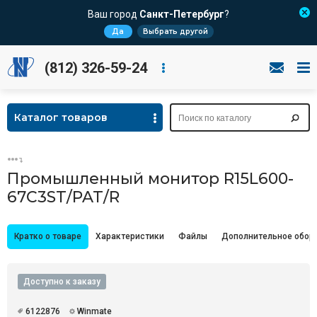
Ваш город
Санкт-Петербург
?
Да
Выбрать другой
(812) 326-59-24
Каталог товаров
Промышленный монитор R15L600-
67C3ST/PAT/R
Кратко о товаре
Характеристики
Файлы
Дополнительное обор
Доступно к заказу
6122876
Winmate