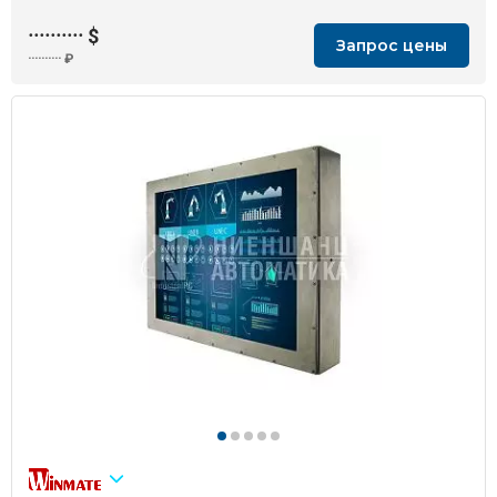
··········
$
Запрос цены
··········
₽