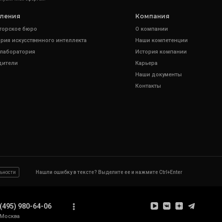
ления
Компания
торское бюро
О компании
рия искусственного интеллекта
Наши компетенции
 лаборатория
История компании
дители
Карьера
Наши документы
Контакты
ьности
Нашли ошибку в тексте? Выделите ее и нажмите Ctrl+Enter
(495) 980-64-06
Москва