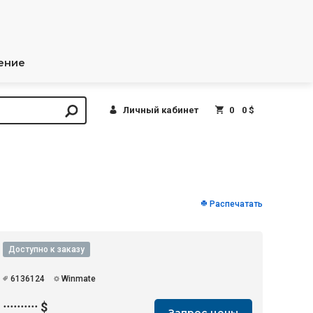
ение
Личный кабинет
0
0 $
Распечатать
Доступно к заказу
6136124
Winmate
··········
$