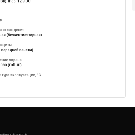
SB). IP65, 12 В DC
ор
а охлаждения
ная (безвентиляторная)
защиты
по передней панели)
ение экрана
1080 (Full HD)
атура эксплуатации, °C
50
 публичной офертой.