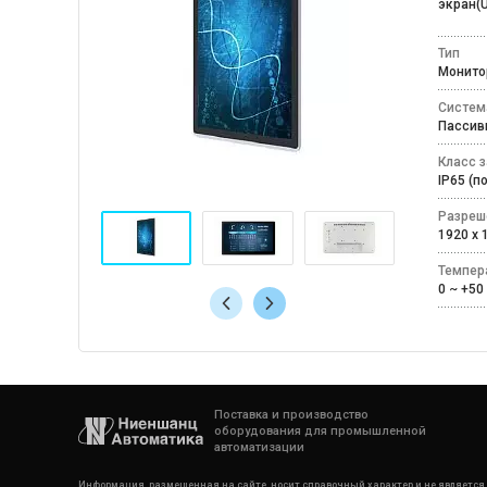
экран(U
Тип
Монит
Систем
Пассив
Класс 
IP65 (
Разреш
1920 x 
Темпер
0 ~ +
Поставка и производство
оборудования для промышленной
автоматизации
Информация, размещенная на сайте, носит справочный характер и не является