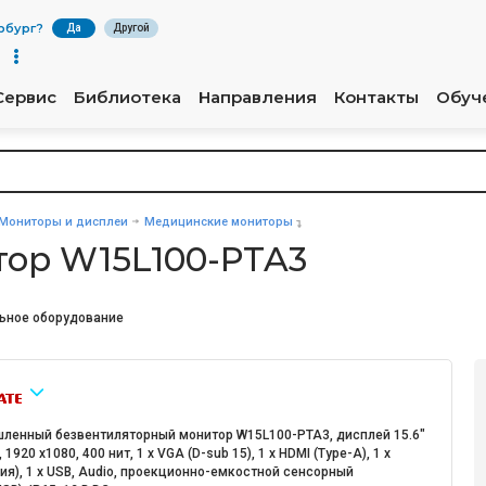
рбург
?
Да
Другой
Сервис
Библиотека
Направления
Контакты
Обуч
Мониторы и дисплеи
Медицинские мониторы
ор W15L100-PTA3
ьное оборудование
ленный безвентиляторный монитор W15L100-PTA3, дисплей 15.6"
 1920 x1080, 400 нит, 1 x VGA (D-sub 15), 1 x HDMI (Type-A), 1 x
ия), 1 x USB, Audio, проекционно-емкостной сенсорный