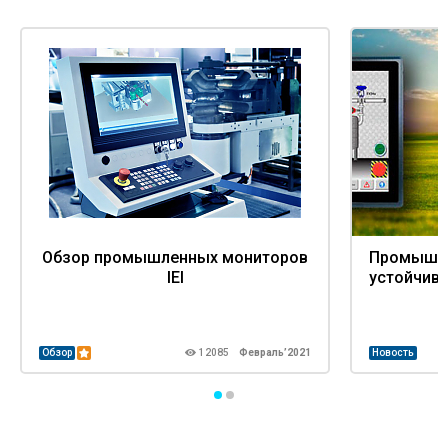
Обзор промышленных мониторов
Промышле
IEI
уcтойчив
Обзор
12085
Февраль’2021
Новость