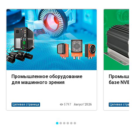
Промышленное оборудование
Промышле
для машинного зрения
базе NVID
Целевая страница
5797
Август’2026
Целевая стран