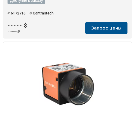
Доступно к заказу
6172716
Contrastech
··········
$
Запрос цены
··········
₽