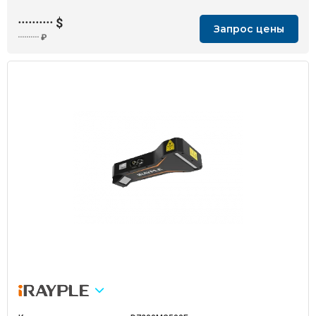
··········
$
Запрос цены
··········
₽