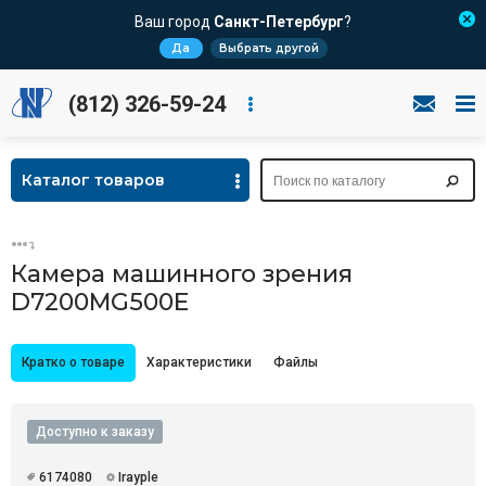
Ваш город
Санкт-Петербург
?
Да
Выбрать другой
(812) 326-59-24
Каталог товаров
Камера машинного зрения
D7200MG500E
Кратко о товаре
Характеристики
Файлы
Доступно к заказу
6174080
Irayple