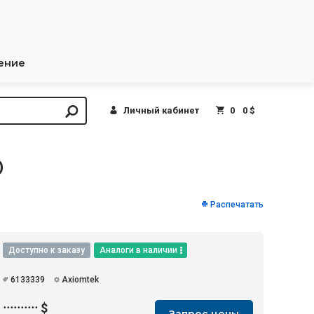
ение
Личный кабинет
0
0 $
0
Распечатать
Доступно к заказу
Аналоги в наличии
6133339
Axiomtek
··········
$