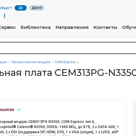
рбург
?
Да
Другой
Сервис
Библиотека
Направления
Контакты
Обуч
ющие
Процессорные модули
COM Express
ная плата CEM313PG-N335
сорный модуль CEM313PG-N3350, COM Express тип 6,
орIntel® Celeron® N3350, DDR3L-1600 МГц, до 8 Гб, 2 x SATA-600, 1
AN, 2 x DDI (поддержка DP, HDMI, DVI), 1 х VGA (опция), 1 x LVDS, eDP