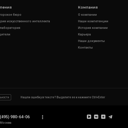
ления
Компания
торское бюро
О компании
рия искусственного интеллекта
Наши компетенции
 лаборатория
История компании
дители
Карьера
Наши документы
Контакты
ьности
Нашли ошибку в тексте? Выделите ее и нажмите Ctrl+Enter
(495) 980-64-06
Москва