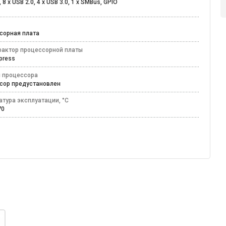
 8 x USB 2.0, 4 x USB 3.0, 1 х SMBus, GPIO
сорная плата
актор процессорной платы
xpress
 процессора
сор предустановлен
атура эксплуатации, °C
+70