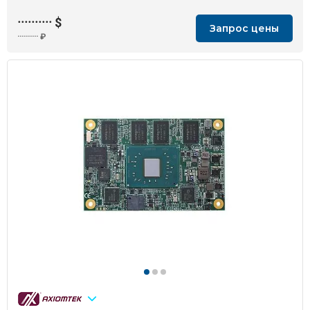
··········
$
Запрос цены
··········
₽