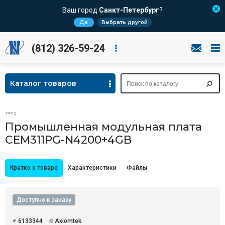
Ваш город
Санкт-Петербург
?
Да
Выбрать другой
(812) 326-59-24
Каталог товаров
Промышленная модульная плата
CEM311PG-N4200+4GB
Кратко о товаре
Характеристики
Файлы
Доступно к заказу
6133344
Axiomtek