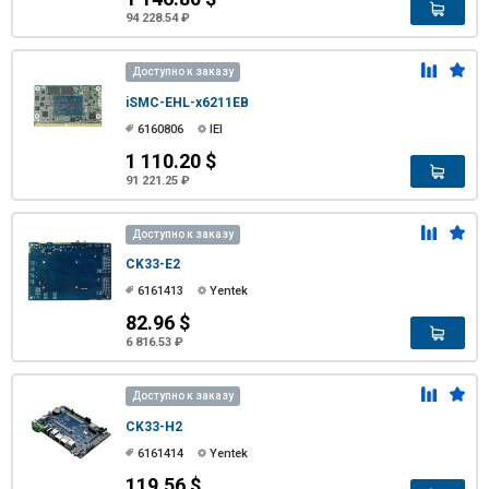
94 228.54 ₽
Доступно к заказу
iSMC-EHL-x6211EB
6160806
IEI
1 110.20 $
91 221.25 ₽
Доступно к заказу
CK33-E2
6161413
Yentek
82.96 $
6 816.53 ₽
Доступно к заказу
CK33-H2
6161414
Yentek
119.56 $