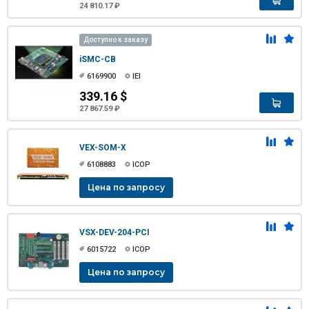
24 810.17 ₽
Доступно к заказу
iSMC-CB
6169900
IEI
339.16 $
27 867.59 ₽
VEX-SOM-X
6108883
ICOP
Цена по запросу
VSX-DEV-204-PCI
6015722
ICOP
Цена по запросу