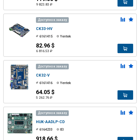
9 823.83 ₽
Доступно к заказу
CK33-HV
6161415
Yentek
82.96 $
6 816.53 ₽
Доступно к заказу
CK32-V
6161416
Yentek
64.05 $
5 262.76 ₽
Доступно к заказу
HUK-AADLP-CD
6164233
IEI
918.66 $