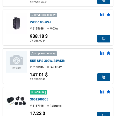
107 510.76 ₽
Доступно к заказу
PWR-105-HV-I
6155648
MOXA
938.18 $
77 086.97 ₽
Доступно к заказу
ББП UPS 300W/24V/DIN
6160636
FARADAY
147.01 $
12 079.30 ₽
В наличии
S001200005
6157198
Robustel
17.22 $