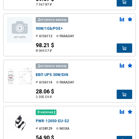
7 367.87 ₽
Доступно к заказу
90W/1Gb/POE+
6136112
FARADAY
98.21 $
8 069.57 ₽
Доступно к заказу
ББП UPS 30W/DIN
6136114
FARADAY
28.06 $
2 305.59 ₽
В наличии
PWR-12050-EU-S2
6138129
MOXA
54.90 $