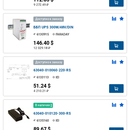
9 272.49 ₽
Доступно к заказу
ББП UPS 300W/48V/DIN
6130915
FARADAY
146.40 $
12 029.18 ₽
Доступно к заказу
63040-010060-220-RS
6133113
IEI
51.24 $
4 210.21 ₽
В наличии
63040-010120-300-RS
6135160
IEI
89.67 $