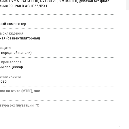
ние 1 x 2.5'' SATA HDD, 4 x USB 2.0, 2 x USB 3.0, дипазон входного
ния 90~260 В AC, IP65/IPX1
ьный компьютер
а охлаждения
ная (безвентиляторная)
защиты
по передней панели)
 процессора
ный процессор
ение экрана
 1080
ка на отказ (MTBF), час
атура эксплуатации, °C
40