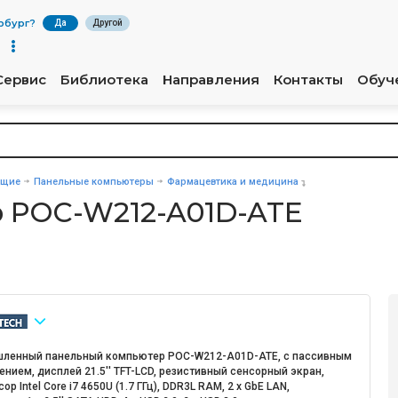
рбург
?
Да
Другой
Сервис
Библиотека
Направления
Контакты
Обуч
ющие
Панельные компьютеры
Фармацевтика и медицина
 POC-W212-A01D-ATE
ленный панельный компьютер POC-W212-A01D-ATE, с пассивным
нием, дисплей 21.5'' TFT-LCD, резистивный сенсорный экран,
ор Intel Core i7 4650U (1.7 ГГц), DDR3L RAM, 2 x GbE LAN,