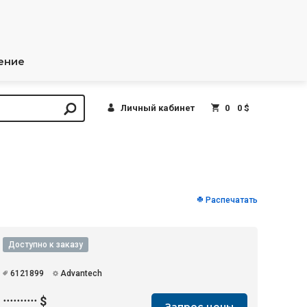
ение
Личный кабинет
0
0 $
Распечатать
Доступно к заказу
6121899
Advantech
··········
$