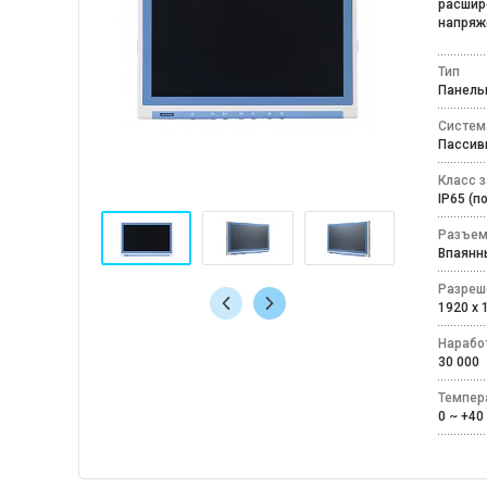
расшире
напряже
Тип
Панел
Систем
Пассив
Класс 
IP65 (
Разъем
Впаян
Разреш
1920 x
Наработ
30 000
Темпер
0 ~ +