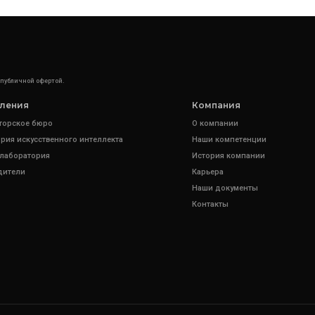
 публичной офертой.
ления
Компания
торское бюро
О компании
рия искусственного интеллекта
Наши компетенции
 лаборатория
История компании
дители
Карьера
Наши документы
Контакты