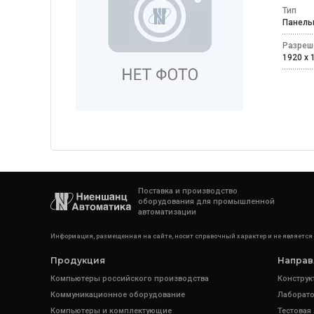
Тип
Панел
Разреш
1920 x
Поставка и производство
оборудования для промышленной
автоматизации
Информация, размещенная на сайте, носит справочный характер и не является
Продукция
Направ
Компьютеры российского производства
Конструк
Коммуникационное оборудование
Лаборато
Компьютеры и комплектующие
Тестовая