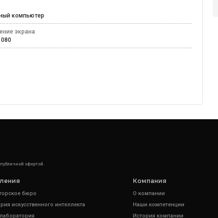
ьный компьютер
ение экрана
 1080
 публичной офертой.
ления
Компания
торское бюро
О компании
рия искусственного интеллекта
Наши компетенции
 лаборатория
История компании