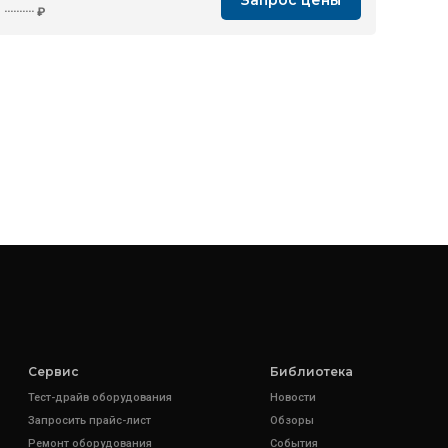
Запрос цены
··········
₽
Сервис
Библиотека
Тест-драйв оборудования
Новости
Запросить прайс-лист
Обзоры
Ремонт оборудования
События