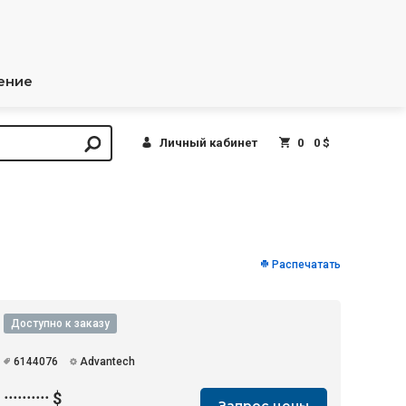
ение
Личный кабинет
0
0 $
Распечатать
Доступно к заказу
6144076
Advantech
··········
$