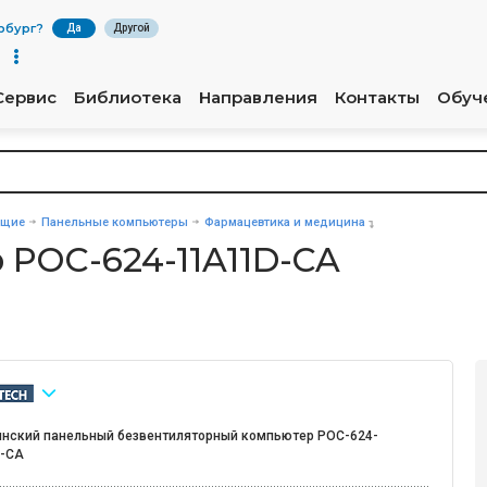
рбург
?
Да
Другой
Сервис
Библиотека
Направления
Контакты
Обуч
ющие
Панельные компьютеры
Фармацевтика и медицина
POC-624-11A11D-CA
нский панельный безвентиляторный компьютер POC-624-
-CA