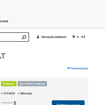
ение
Личный кабинет
0
0 $
AT
Распечатать
Новинка
Доступно к заказу
6153409
Winmate
··········
$