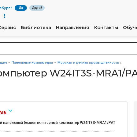
рбург
?
Да
Другой
Сервис
Библиотека
Направления
Контакты
Обуч
ющие
Панельные компьютеры
Морская и речная промышленность
омпьютер W24IT3S-MRA1/P
й панельный безвентиляторный компьютер W24IT3S-MRA1/PAT