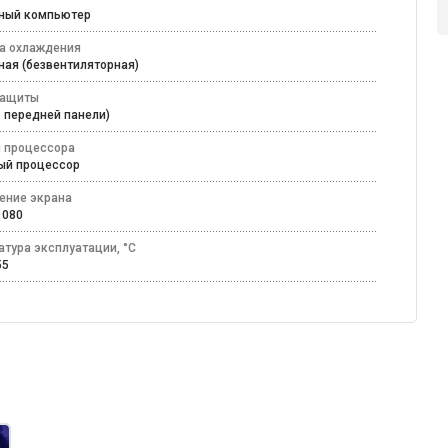
ьный компьютер
а охлаждения
ная (безвентиляторная)
защиты
по передней панели)
 процессора
ный процессор
ение экрана
 1080
атура эксплуатации, °C
+55