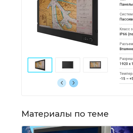
Панел
Систем
Пассив
Класс 
IP66 (
Разъем
Впаян
Разреш
1920 x
Темпер
-15 ~ 
Материалы по теме