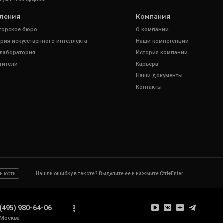
ления
Компания
торское бюро
О компании
рия искусственного интеллекта
Наши компетенции
 лаборатория
История компании
дители
Карьера
Наши документы
Контакты
ьности
Нашли ошибку в тексте? Выделите ее и нажмите Ctrl+Enter
(495) 980-64-06
Москва