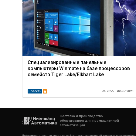
Специализированные панельные
компьютеры Winmate на базе процессоров
семейств Tiger Lake/Elkhart Lake
Новость
2855
Июнь’2023
Поставка и производство
оборудования для промышленной
автоматизации
Информация, размещенная на сайте, носит справочный характер и не является