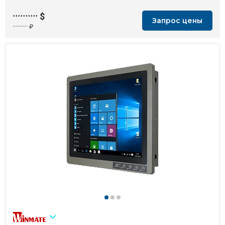
··········
$
Запрос цены
··········
₽