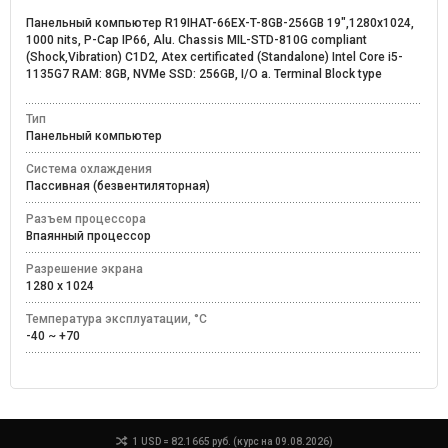
Панельный компьютер R19IHAT-66EX-T-8GB-256GB 19",1280x1024,
1000 nits, P-Cap IP66, Alu. Chassis MIL-STD-810G compliant
(Shock,Vibration) C1D2, Atex certificated (Standalone) Intel Core i5-
1135G7 RAM: 8GB, NVMe SSD: 256GB, I/O a. Terminal Block type
Тип
Панельный компьютер
Система охлаждения
Пассивная (безвентиляторная)
Разъем процессора
Впаянный процессор
Разрешение экрана
1280 x 1024
Температура эксплуатации, °C
-40 ~ +70
1 USD = 82.1665 руб. (курс на 09.08.2026)