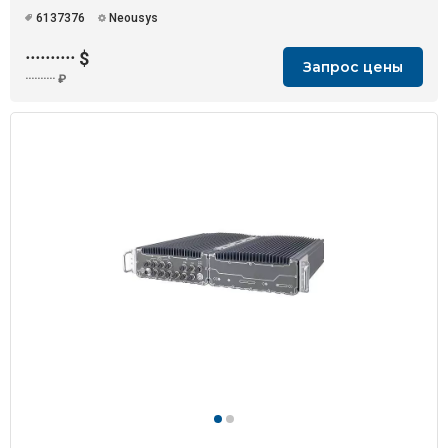
6137376
Neousys
··········
$
Запрос цены
··········
₽