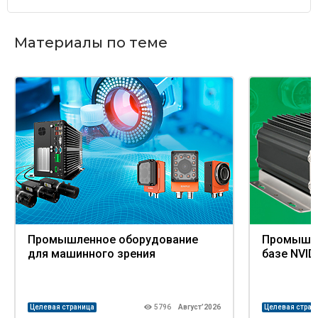
Материалы по теме
Промышленное оборудование
Промышле
для машинного зрения
базе NVID
Целевая страница
5796
Август’2026
Целевая стран