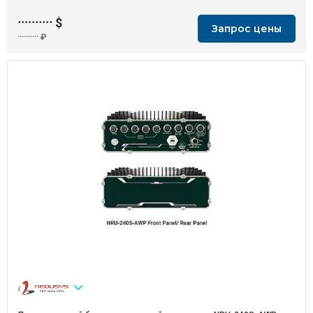
··········
$
Запрос цены
··········
₽