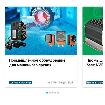
Промышленное оборудование
Промышле
для машинного зрения
базе NVID
Целевая страница
5778
Август’2026
Целевая стран