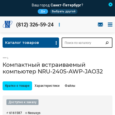
Ваш город
Санкт-Петербург
?
Да
Выбрать другой
(812) 326-59-24
Каталог товаров
Компактный встраиваемый
компьютер NRU-240S-AWP-JAO32
Кратко о товаре
Характеристики
Файлы
Доступно к заказу
6161587
Neousys