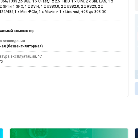
066/1333 до 8GB, 1 x CFast,1 x 2.5" HDD, 1 x SIM, 2 x GbE LAN, 1 x
x GPI и 4 GPO, 1 x DVI-I, 1 x USB3.0, 2 x USB2.0, 2 x RS23, 2 x
22/485,1 x Mini-PCIe, 1 x Mic-in и 1 x Line-out, +9В до 30В DC
иваемый компьютер
а охлаждения
ная (безвентиляторная)
атура эксплуатации, °C
+70