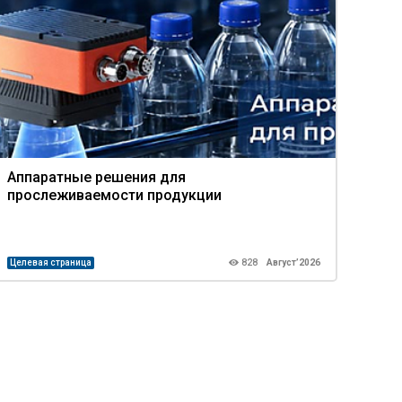
Аппаратные решения для
Про
прослеживаемости продукции
ком
Целевая страница
828
Август’2026
Целев