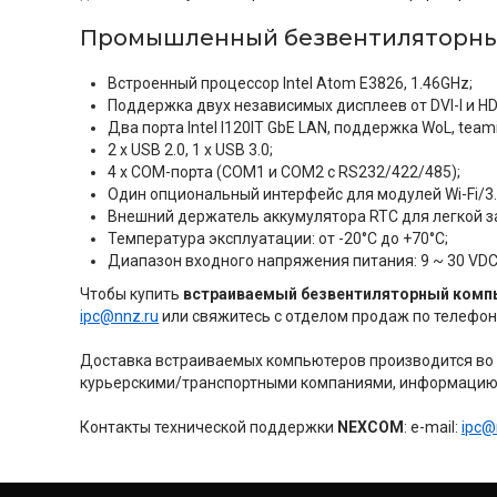
Промышленный безвентиляторный
Встроенный процессор Intel Atom E3826, 1.46GHz;
Поддержка двух независимых дисплеев от DVI-I и HD
Два порта Intel I120IT GbE LAN, поддержка WoL, team
2 x USB 2.0, 1 x USB 3.0;
4 x COM-порта (COM1 и COM2 с RS232/422/485);
Один опциональный интерфейс для модулей Wi-Fi/3.
Внешний держатель аккумулятора RTC для легкой з
Температура эксплуатации: от -20°C до +70°C;
Диапазон входного напряжения питания: 9 ~ 30 VDC
Чтобы купить
встраиваемый безвентиляторный компь
ipc@nnz.ru
или свяжитесь с отделом продаж по телефон
Доставка встраиваемых компьютеров производится во в
курьерскими/транспортными компаниями, информацию 
Контакты технической поддержки
NEXCOM
: e-mail:
ipc@