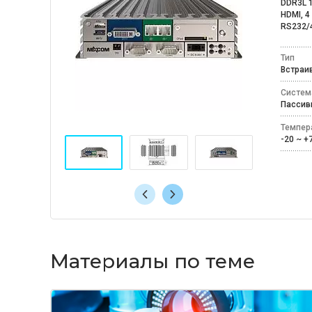
DDR3L 1
HDMI, 4 
RS232/4
Тип
Встра
Систем
Пассив
Темпер
-20 ~ 
Материалы по теме