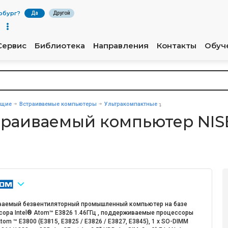
рбург
?
Да
Другой
Сервис
Библиотека
Направления
Контакты
Обуч
ющие
Встраиваемые компьютеры
Ультракомпактные
траиваемый компьютер NIS
ваемый безвентиляторный промышленный компьютер на базе
сора Intel® Atom™ E3826 1.46ГГц , поддерживаемые процессоры
Atom ™ E3800 (E3815, E3825 / E3826 / E3827, E3845), 1 х SO-DIMM