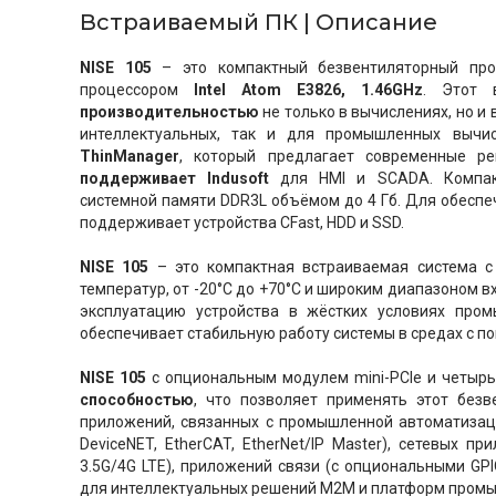
Встраиваемый ПК | Описание
NISE 105
– это компактный безвентиляторный пр
процессором
Intel Atom E3826, 1.46GHz
. Этот 
производительностью
не только в вычислениях, но и
интеллектуальных, так и для промышленных вычи
ThinManager
, который предлагает современные р
поддерживает Indusoft
для HMI и SCADA. Компак
системной памяти DDR3L объёмом до 4 Гб. Для обеспе
поддерживает устройства CFast, HDD и SSD.
NISE 105
– это компактная встраиваемая система с
температур, от -20°C до +70°C и широким диапазоном в
эксплуатацию устройства в жёстких условиях пром
обеспечивает стабильную работу системы в средах с п
NISE 105
с опциональным модулем mini-PCIe и четы
способностью
, что позволяет применять этот безв
приложений, связанных с промышленной автоматизац
DeviceNET, EtherCAT, EtherNet/IP Master), сетевых п
3.5G/4G LTE), приложений связи (с опциональными GPI
для интеллектуальных решений M2M и платформ пром