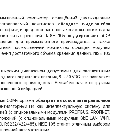
омышленный компьютер, оснащённый двухъядерным
встраиваемый компьютер
обладает выдающейся
 в графике, и предоставляет новые возможности как для
слительных решений.
NISE 105
поддерживает ACP
ешения для промышленного производства, а также
тный промышленный компьютер оснащён модулем
чения достаточного объёма хранения данных, NISE 105
 широким диапазоном допустимых для эксплуатации
ходного напряжения питания, 9 ~ 30 VDC, что позволяет
ышленного производства. Бескабельная конструкция
овышенной вибрацией.
рьмя COM-портами
обладает высокой интеграционной
ентиляторный ПК как интеллектуальную систему для
ией (с опциональными модулями PROFIBUS, PROFINET,
риложений (с опциональными модулями GbE LAN, Wi-Fi,
O, RS232/422/485). NISE 105 станет отличным выбором
ышленной автоматизации.