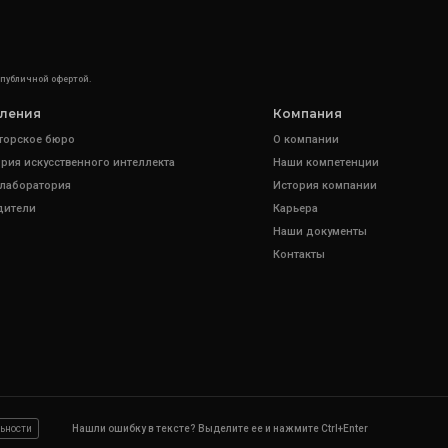
 публичной офертой.
ления
Компания
торское бюро
О компании
рия искусственного интеллекта
Наши компетенции
 лаборатория
История компании
дители
Карьера
Наши документы
Контакты
ьности
Нашли ошибку в тексте? Выделите ее и нажмите Ctrl+Enter