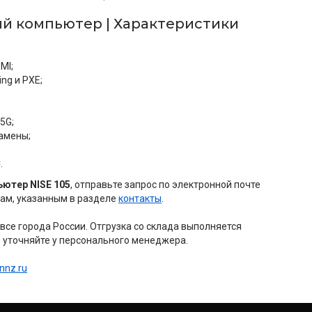
 компьютер | Характеристики
MI;
ing и PXE;
5G;
амены;
.
ютер NISE 105
, отправьте запрос по электронной почте
ам, указанным в разделе
контакты
.
се города России. Отгрузка со склада выполняется
уточняйте у персонального менеджера.
nnz.ru