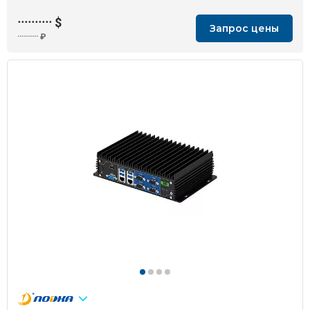
··········
$
Запрос цены
··········
₽