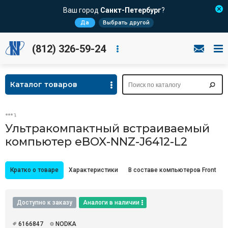
Ваш город
Санкт-Петербург
?
Да
Выбрать другой
(812) 326-59-24
Каталог товаров
Ультракомпактный встраиваемый
компьютер eBOX-NNZ-J6412-L2
Кратко о товаре
Характеристики
В составе компьютеров Front
Доступно к заказу
Аналоги в наличии
6166847
NODKA