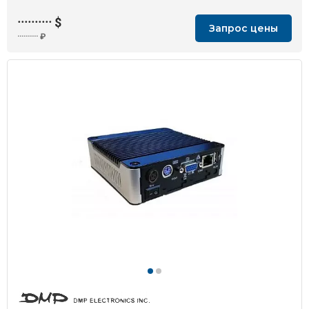
··········
$
Запрос цены
··········
₽