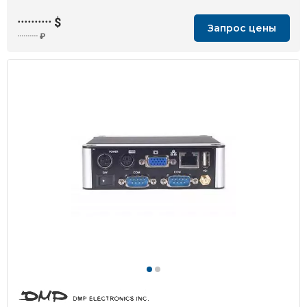
··········
$
Запрос цены
··········
₽