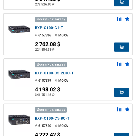
272 526.93 ₽
Доступно к заказу
BXP-C100-C1-T
6157836
MOXA
2 762.08 $
224 854.58 ₽
Доступно к заказу
BXP-C100-C5-2L3C-T
6157839
MOXA
4 198.02 $
341 751.15 ₽
Доступно к заказу
BXP-C100-C5-8C-T
6157840
MOXA
4 222.42 $