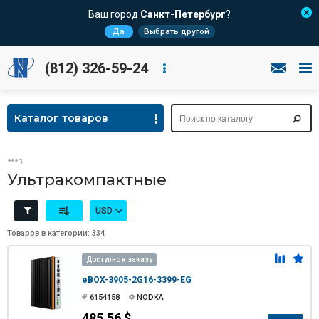
Ваш город
Санкт-Петербург
?
Да
Выбрать другой
(812) 326-59-24
Каталог товаров
Ультракомпактные
USD
Товаров в категории: 334
Доступно к заказу
eBOX-3905-2G16-3399-EG
6154158
NODKA
485.56 $