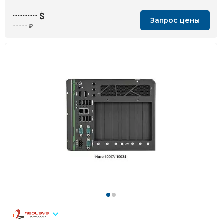
··········
$
Запрос цены
··········
₽