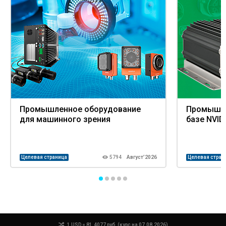
Промышленное оборудование
Промышле
для машинного зрения
базе NVID
Целевая страница
5794
Август’2026
Целевая стран
1 USD = 81.4077 руб. (курс на 07.08.2026)