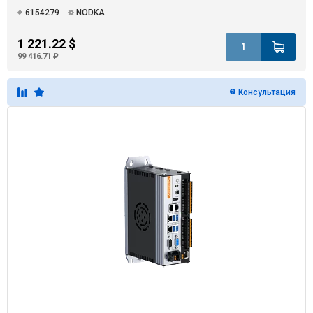
6154279
NODKA
1 221.22 $
99 416.71 ₽
Консультация