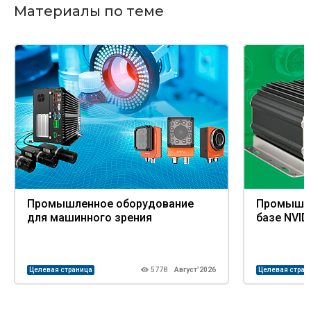
Материалы по теме
Промышленное оборудование
Промышле
для машинного зрения
базе NVID
Целевая страница
5778
Август’2026
Целевая стран