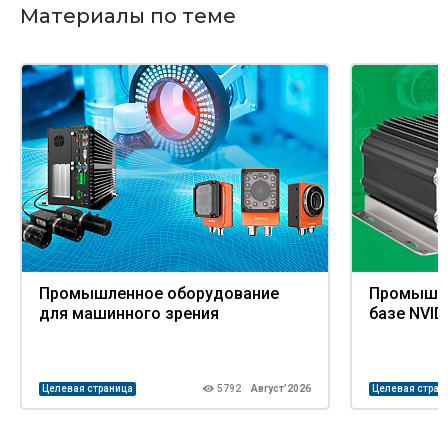
Материалы по теме
Промышленное оборудование
Промышле
для машинного зрения
базе NVID
Целевая страница
5792
Август’2026
Целевая стран