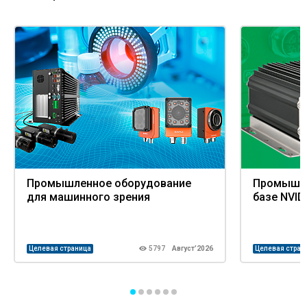
Промышленное оборудование
Промышле
для машинного зрения
базе NVID
Целевая страница
5797
Август’2026
Целевая стран