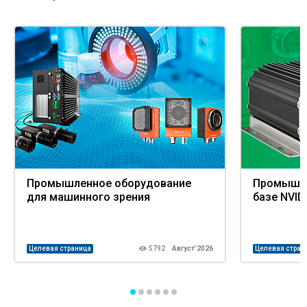
Промышленное оборудование
Промышле
для машинного зрения
базе NVID
Целевая страница
5792
Август’2026
Целевая стран